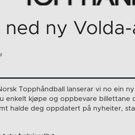
t ned ny Volda-
l
rsk Topphåndball lanserar vi no ein ny
du enkelt kjøpe og oppbevare billettane 
t halde deg oppdatert på nyheiter, stat