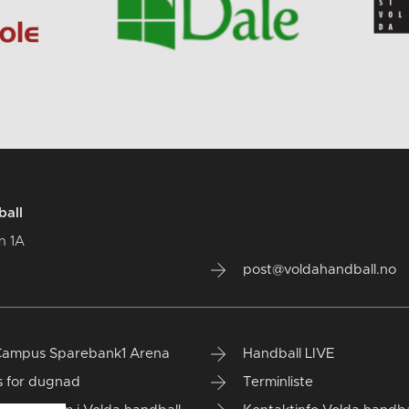
ball
n 1A
post@voldahandball.no
Campus Sparebank1 Arena
Handball LIVE
s for dugnad
Terminliste