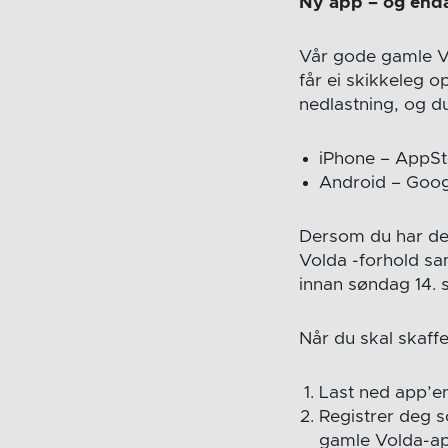
Ny app – og enda
Vår gode gamle Vol
får ei skikkeleg 
nedlastning, og du
iPhone – AppSt
Android – Goog
Dersom du har den
Volda -forhold sa
innan søndag 14.
Når du skal skaffe
Last ned app’en
Registrer deg 
gamle Volda-ap