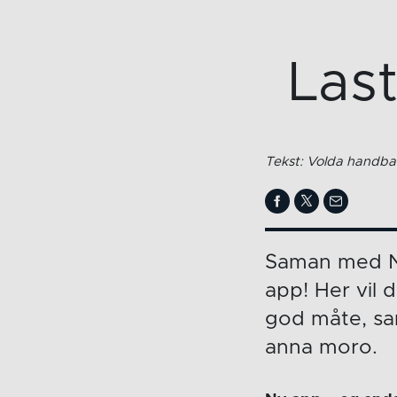
Las
Tekst: Volda handbal
Saman med No
app! Her vil 
god måte, sam
anna moro.