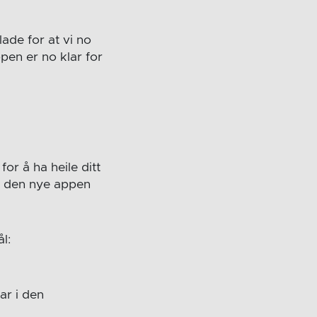
ade for at vi no
en er no klar for
r å ha heile ditt
ed den nye appen
l:
ar i den