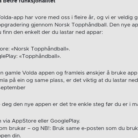
 betre funksjonalitet
da-app har vore med oss i fleire år, og vi er veldig gl
oppgradering gjennom Norsk Topphåndball. Den nye app
 finn den enkelt der du lastar ned appar:
ore: «Norsk Topphåndball».
lePlay: «Topphåndball».
 gamle Volda appen og framleis ønskjer å bruke app fo
mla på ein og same plass, er det viktig at du lastar n
 september
 deg den nye appen er det tre enkle steg før du er i må
 via AppStore eller GooglePlay.
som brukar – og NB!: Bruk same e-posten som du bruk
pen din.