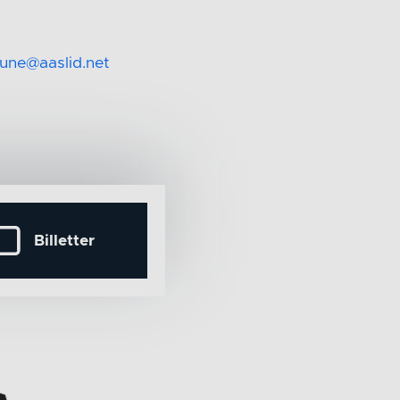
rune@aaslid.net
Billetter