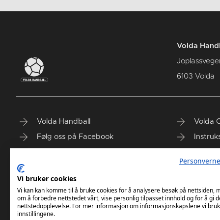
Volda Hand
Joplassvege
6103 Volda
Volda Handball
Volda 
Følg oss på Facebook
Instruk
Følg oss på Instagram
Slik bli
Personverne
Info for våre aldersbestemte lag
Trening
Vi bruker cookies
Sunnmørsløftet
Vi kan kan komme til å bruke cookies for å analysere besøk på nettsiden,
om å forbedre nettstedet vårt, vise personlig tilpasset innhold og for å gi d
nettstedopplevelse. For mer informasjon om informasjonskapslene vi bruk
innstillingene.