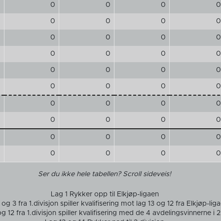
0
0
0
0
0
0
0
0
0
0
0
0
0
0
0
0
0
0
0
0
0
0
0
0
0
0
0
0
0
0
0
0
0
0
0
0
0
0
0
0
Ser du ikke hele tabellen? Scroll sideveis!
Lag 1 Rykker opp til Elkjøp-ligaen
og 3 fra 1.divisjon spiller kvalifisering mot lag 13 og 12 fra Elkjøp-lig
og 12 fra 1.divisjon spiller kvalifisering med de 4 avdelingsvinnerne i 2