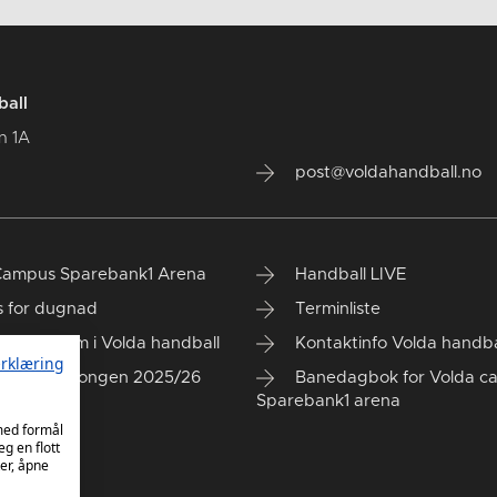
ball
n 1A
post@voldahandball.no
Campus Sparebank1 Arena
Handball LIVE
s for dugnad
Terminliste
r du medlem i Volda handball
Kontaktinfo Volda handba
rklæring
stider sesongen 2025/26
Banedagbok for Volda c
Sparebank1 arena
 med formål
eg en flott
er, åpne